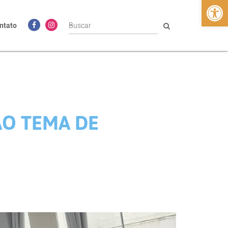
Abrir 
ntato
ÃO TEMA DE