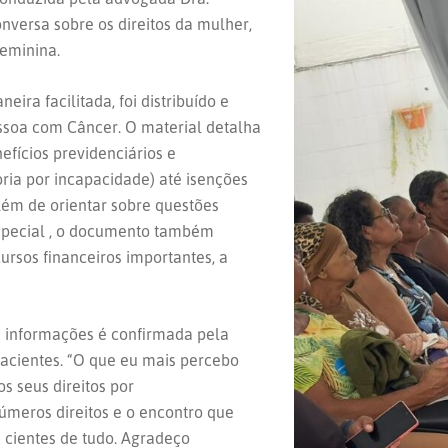
versa sobre os direitos da mulher,
eminina.
ra facilitada, foi distribuído e
essoa com Câncer. O material detalha
fícios previdenciários e
ria por incapacidade) até isenções
lém de orientar sobre questões
especial , o documento também
rsos financeiros importantes, a
s informações é confirmada pela
pacientes. “O que eu mais percebo
s seus direitos por
úmeros direitos e o encontro que
s cientes de tudo. Agradeço