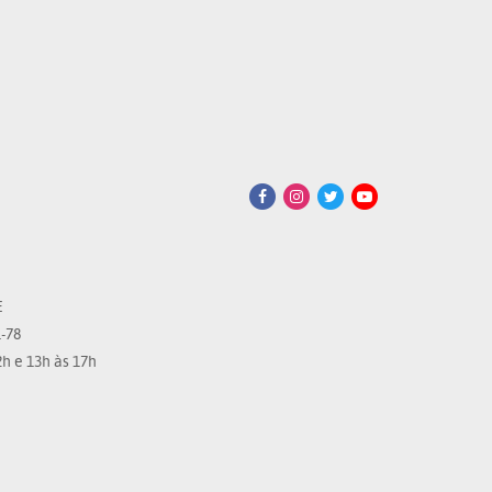
E
-78
h e 13h às 17h