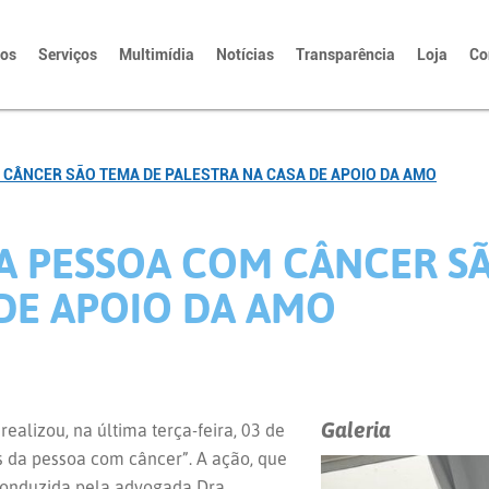
tos
Serviços
Multimídia
Notícias
Transparência
Loja
Co
M CÂNCER SÃO TEMA DE PALESTRA NA CASA DE APOIO DA AMO
DA PESSOA COM CÂNCER S
 DE APOIO DA AMO
Galeria
alizou, na última terça-feira, 03 de
is da pessoa com câncer”. A ação, que
 conduzida pela advogada Dra.