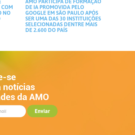
E
AMO PARTICIPA DE FORMAÇÃO
S COM
DE IA PROMOVIDA PELO
O NO
GOOGLE EM SÃO PAULO APÓS
O
SER UMA DAS 30 INSTITUIÇÕES
SELECIONADAS DENTRE MAIS
DE 2.600 DO PAÍS
e-se
 notícias
ades da AMO