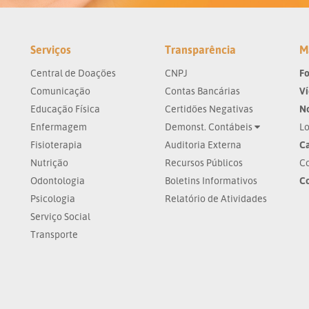
Serviços
Transparência
M
Central de Doações
CNPJ
Fo
Comunicação
Contas Bancárias
V
Educação Física
Certidões Negativas
No
Enfermagem
Demonst. Contábeis
Lo
Fisioterapia
Auditoria Externa
Ca
Nutrição
Recursos Públicos
Co
Odontologia
Boletins Informativos
C
Psicologia
Relatório de Atividades
Serviço Social
Transporte