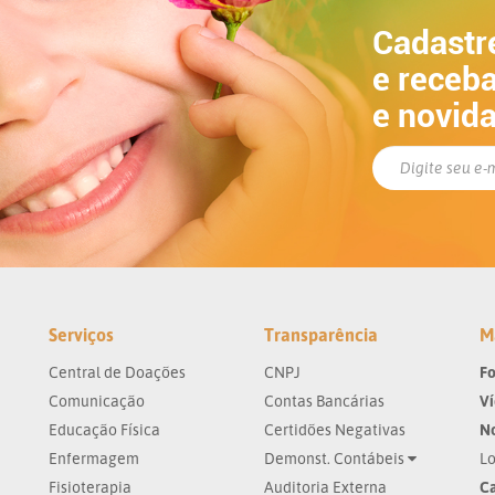
Cadastr
e receba
e novid
Serviços
Transparência
M
Central de Doações
CNPJ
Fo
Comunicação
Contas Bancárias
V
Educação Física
Certidões Negativas
No
Enfermagem
Demonst. Contábeis
Lo
Fisioterapia
Auditoria Externa
Ca