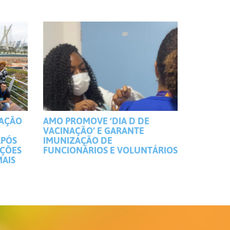
MAÇÃO
AMO PROMOVE ‘DIA D DE
VACINAÇÃO’ E GARANTE
APÓS
IMUNIZAÇÃO DE
IÇÕES
FUNCIONÁRIOS E VOLUNTÁRIOS
MAIS