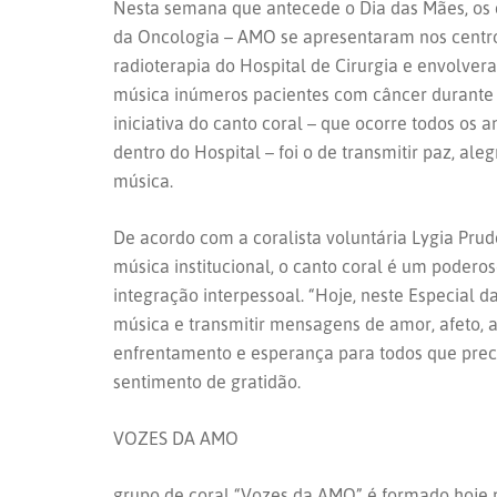
Nesta semana que antecede o Dia das Mães, os 
da Oncologia – AMO se apresentaram nos centro
radioterapia do Hospital de Cirurgia e envolv
música inúmeros pacientes com câncer durante 
iniciativa do canto coral – que ocorre todos os 
dentro do Hospital – foi o de transmitir paz, al
música.
De acordo com a coralista voluntária Lygia Pru
música institucional, o canto coral é um podero
integração interpessoal. “Hoje, neste Especial
música e transmitir mensagens de amor, afeto, 
enfrentamento e esperança para todos que preci
sentimento de gratidão.
VOZES DA AMO
grupo de coral “Vozes da AMO” é formado hoje po