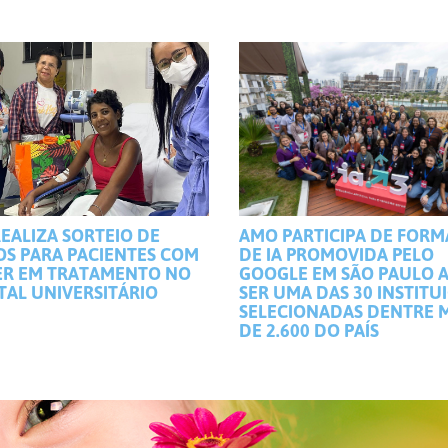
EALIZA SORTEIO DE
AMO PARTICIPA DE FOR
OS PARA PACIENTES COM
DE IA PROMOVIDA PELO
R EM TRATAMENTO NO
GOOGLE EM SÃO PAULO 
TAL UNIVERSITÁRIO
SER UMA DAS 30 INSTITU
SELECIONADAS DENTRE 
DE 2.600 DO PAÍS