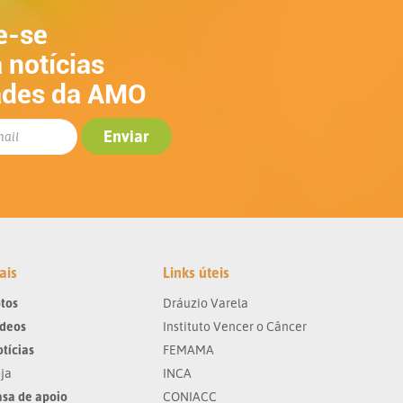
e-se
 notícias
ades da AMO
ais
Links úteis
tos
Dráuzio Varela
ídeos
Instituto Vencer o Câncer
tícias
FEMAMA
ja
INCA
sa de apoio
CONIACC