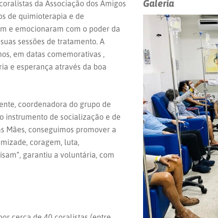
Galeria
coralistas da Associação dos Amigos
s de quimioterapia e de
eram e emocionaram com o poder da
suas sessões de tratamento. A
anos, em datas comemorativas ,
egria e esperança através da boa
dente, coordenadora do grupo de
so instrumento de socialização e de
 das Mães, conseguimos promover a
amizade, coragem, luta,
sam”, garantiu a voluntária, com
r cerca de 40 coralistas (entre