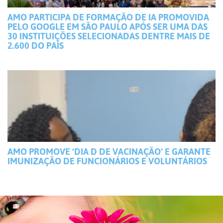
AMO PARTICIPA DE FORMAÇÃO DE IA PROMOVIDA
PELO GOOGLE EM SÃO PAULO APÓS SER UMA DAS
30 INSTITUIÇÕES SELECIONADAS DENTRE MAIS DE
2.600 DO PAÍS
AMO PROMOVE ‘DIA D DE VACINAÇÃO’ E GARANTE
IMUNIZAÇÃO DE FUNCIONÁRIOS E VOLUNTÁRIOS