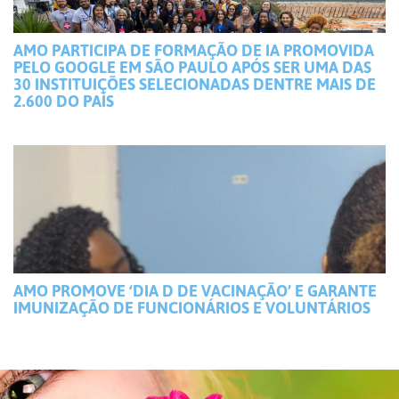
AMO PARTICIPA DE FORMAÇÃO DE IA PROMOVIDA
PELO GOOGLE EM SÃO PAULO APÓS SER UMA DAS
30 INSTITUIÇÕES SELECIONADAS DENTRE MAIS DE
2.600 DO PAÍS
AMO PROMOVE ‘DIA D DE VACINAÇÃO’ E GARANTE
IMUNIZAÇÃO DE FUNCIONÁRIOS E VOLUNTÁRIOS