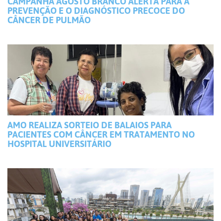
CAMPANHA AGOSTO BRANCO ALERTA PARA A
PREVENÇÃO E O DIAGNÓSTICO PRECOCE DO
CÂNCER DE PULMÃO
AMO REALIZA SORTEIO DE BALAIOS PARA
PACIENTES COM CÂNCER EM TRATAMENTO NO
HOSPITAL UNIVERSITÁRIO