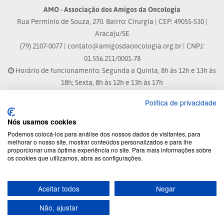
AMO - Associação dos Amigos da Oncologia
Rua Permínio de Souza, 270. Bairro: Cirurgia | CEP: 49055-530 |
Aracaju/SE
(79) 2107-0077 |
contato@amigosdaoncologia.org.br
| CNPJ:
01.556.211/0001-78
Horário de funcionamento: Segunda a Quinta, 8h às 12h e 13h às
18h; Sexta, 8h às 12h e 13h às 17h
Política de privacidade
Site atualizado em: 07/08/2026 às 17:25h
Nós usamos cookies
® Marca Registrada
Podemos colocá-los para análise dos nossos dados de visitantes, para
melhorar o nosso site, mostrar conteúdos personalizados e para lhe
proporcionar uma óptima experiência no site. Para mais informações sobre
© 2026 - Todos os direitos reservados.
os cookies que utilizamos, abra as configurações.
Aceitar todos
Negar
Desenvolvido por:
Não, ajustar