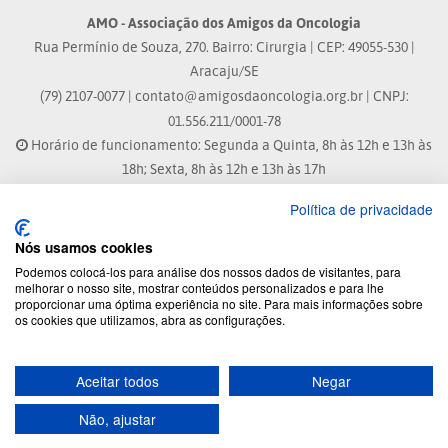
AMO - Associação dos Amigos da Oncologia
Rua Permínio de Souza, 270. Bairro: Cirurgia | CEP: 49055-530 |
Aracaju/SE
(79) 2107-0077 |
contato@amigosdaoncologia.org.br
| CNPJ:
01.556.211/0001-78
Horário de funcionamento: Segunda a Quinta, 8h às 12h e 13h às
18h; Sexta, 8h às 12h e 13h às 17h
Política de privacidade
Site atualizado em: 07/08/2026 às 17:25h
Nós usamos cookies
® Marca Registrada
Podemos colocá-los para análise dos nossos dados de visitantes, para
melhorar o nosso site, mostrar conteúdos personalizados e para lhe
proporcionar uma óptima experiência no site. Para mais informações sobre
© 2026 - Todos os direitos reservados.
os cookies que utilizamos, abra as configurações.
Aceitar todos
Negar
Desenvolvido por:
Não, ajustar