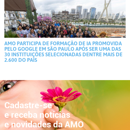
AMO PARTICIPA DE FORMAÇÃO DE IA PROMOVIDA
PELO GOOGLE EM SÃO PAULO APÓS SER UMA DAS
30 INSTITUIÇÕES SELECIONADAS DENTRE MAIS DE
2.600 DO PAÍS
Cadastre-se
e receba notícias
e novidades da AMO