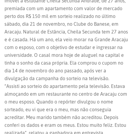
imóvel à estudante Cheila Secunda Andrade, de 27 anos,
premiada com um apartamento com valor de mercado
perto dos R$ 150 mil em sorteio realizado no último
sábado, dia 21 de novembro, no Clube do Banese, em
Aracaju. Natural de Estância, Cheila Secunda tem 27 anos
e é casada. Há um ano, ela veio morar na Grande Aracaju
com o esposo, com o objetivo de estudar e ingressar na
universidade. O casal mora hoje de aluguel na capital e
tinha o sonho da casa própria. Ela comprou o cupom no
dia 14 de novembro do ano passado, após ver a
divulgação da campanha do sorteio na televisão.
“Assisti ao sorteio do apartamento pela televisão. Estava
almoçando em um restaurante no centro de Aracaju com
o meu esposo. Quando o repórter divulgou o nome
sorteado, eu vi que era o meu, mas não conseguia
acreditar. Meu marido também não acreditou. Depois
conferi os dados e eram os meus. Estou muito feliz. Estou
realizada”, relatou a ganhadora em entrevista.