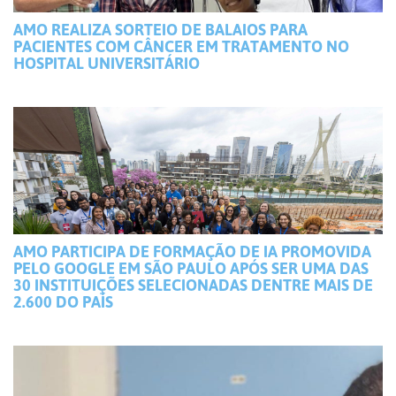
AMO REALIZA SORTEIO DE BALAIOS PARA
PACIENTES COM CÂNCER EM TRATAMENTO NO
HOSPITAL UNIVERSITÁRIO
AMO PARTICIPA DE FORMAÇÃO DE IA PROMOVIDA
PELO GOOGLE EM SÃO PAULO APÓS SER UMA DAS
30 INSTITUIÇÕES SELECIONADAS DENTRE MAIS DE
2.600 DO PAÍS