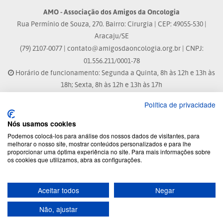
AMO - Associação dos Amigos da Oncologia
Rua Permínio de Souza, 270. Bairro: Cirurgia | CEP: 49055-530 |
Aracaju/SE
(79) 2107-0077 |
contato@amigosdaoncologia.org.br
| CNPJ:
01.556.211/0001-78
Horário de funcionamento: Segunda a Quinta, 8h às 12h e 13h às
18h; Sexta, 8h às 12h e 13h às 17h
Política de privacidade
Site atualizado em: 07/08/2026 às 17:25h
Nós usamos cookies
® Marca Registrada
Podemos colocá-los para análise dos nossos dados de visitantes, para
melhorar o nosso site, mostrar conteúdos personalizados e para lhe
proporcionar uma óptima experiência no site. Para mais informações sobre
© 2026 - Todos os direitos reservados.
os cookies que utilizamos, abra as configurações.
Aceitar todos
Negar
Desenvolvido por:
Não, ajustar