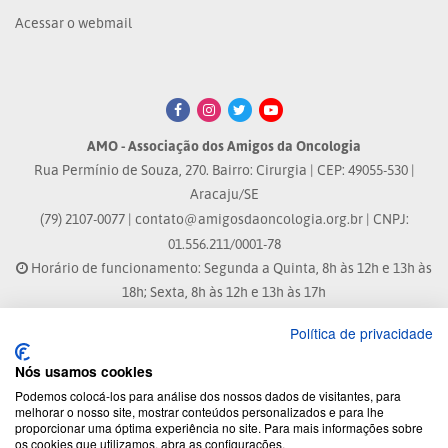
Acessar o webmail
AMO - Associação dos Amigos da Oncologia
Rua Permínio de Souza, 270. Bairro: Cirurgia | CEP: 49055-530 |
Aracaju/SE
(79) 2107-0077 |
contato@amigosdaoncologia.org.br
| CNPJ:
01.556.211/0001-78
Horário de funcionamento: Segunda a Quinta, 8h às 12h e 13h às
18h; Sexta, 8h às 12h e 13h às 17h
Política de privacidade
Site atualizado em: 04/08/2026 às 10:33h
Nós usamos cookies
® Marca Registrada
Podemos colocá-los para análise dos nossos dados de visitantes, para
melhorar o nosso site, mostrar conteúdos personalizados e para lhe
proporcionar uma óptima experiência no site. Para mais informações sobre
© 2026 - Todos os direitos reservados.
os cookies que utilizamos, abra as configurações.