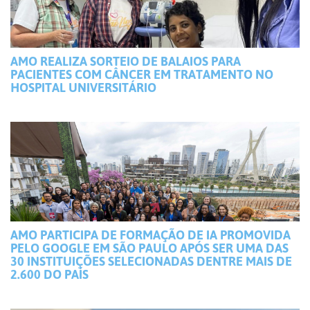
AMO REALIZA SORTEIO DE BALAIOS PARA
PACIENTES COM CÂNCER EM TRATAMENTO NO
HOSPITAL UNIVERSITÁRIO
AMO PARTICIPA DE FORMAÇÃO DE IA PROMOVIDA
PELO GOOGLE EM SÃO PAULO APÓS SER UMA DAS
30 INSTITUIÇÕES SELECIONADAS DENTRE MAIS DE
2.600 DO PAÍS