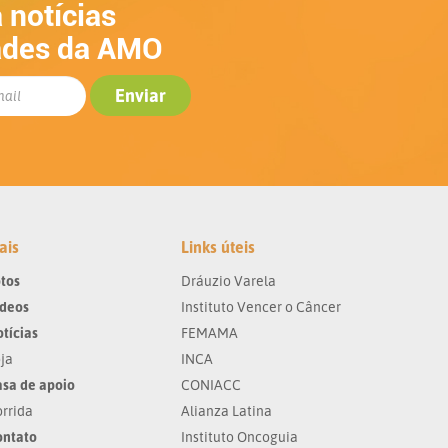
 notícias
ades da AMO
ais
Links úteis
tos
Dráuzio Varela
ídeos
Instituto Vencer o Câncer
tícias
FEMAMA
ja
INCA
sa de apoio
CONIACC
rrida
Alianza Latina
ontato
Instituto Oncoguia