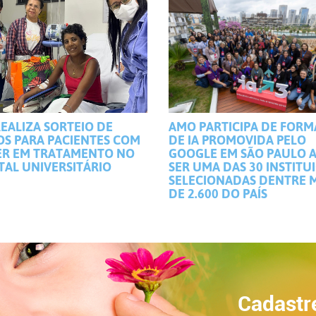
EALIZA SORTEIO DE
AMO PARTICIPA DE FOR
OS PARA PACIENTES COM
DE IA PROMOVIDA PELO
R EM TRATAMENTO NO
GOOGLE EM SÃO PAULO 
TAL UNIVERSITÁRIO
SER UMA DAS 30 INSTITU
SELECIONADAS DENTRE 
DE 2.600 DO PAÍS
Cadastr