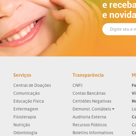
e receba
e novid
Serviços
Transparência
M
Central de Doações
CNPJ
Fo
Comunicação
Contas Bancárias
V
Educação Física
Certidões Negativas
No
Enfermagem
Demonst. Contábeis
Lo
Fisioterapia
Auditoria Externa
Ca
Nutrição
Recursos Públicos
Co
Odontologia
Boletins Informativos
C