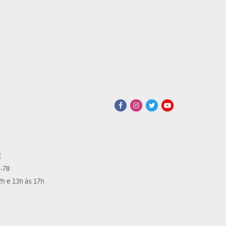
E
-78
h e 13h às 17h