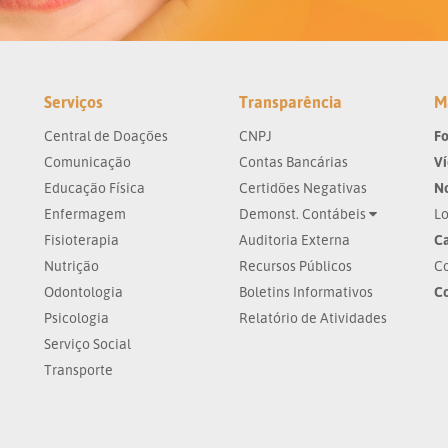
Serviços
Transparência
M
Central de Doações
CNPJ
Fo
Comunicação
Contas Bancárias
V
Educação Física
Certidões Negativas
No
Enfermagem
Demonst. Contábeis
Lo
Fisioterapia
Auditoria Externa
Ca
Nutrição
Recursos Públicos
Co
Odontologia
Boletins Informativos
C
Psicologia
Relatório de Atividades
Serviço Social
Transporte