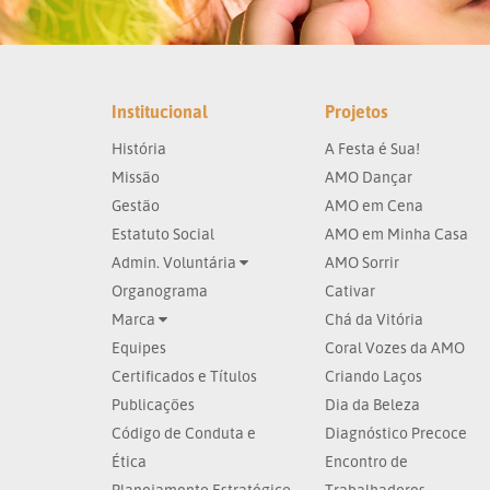
Institucional
Projetos
História
A Festa é Sua!
Missão
AMO Dançar
Gestão
AMO em Cena
Estatuto Social
AMO em Minha Casa
Admin. Voluntária
AMO Sorrir
Organograma
Cativar
Marca
Chá da Vitória
Equipes
Coral Vozes da AMO
Certificados e Títulos
Criando Laços
Publicações
Dia da Beleza
Código de Conduta e
Diagnóstico Precoce
Ética
Encontro de
Planejamento Estratégico
Trabalhadores