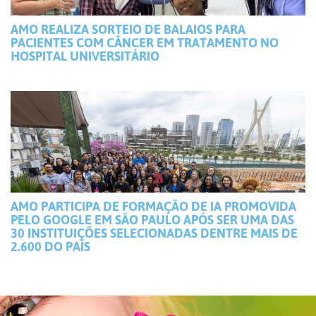
AMO REALIZA SORTEIO DE BALAIOS PARA
PACIENTES COM CÂNCER EM TRATAMENTO NO
HOSPITAL UNIVERSITÁRIO
AMO PARTICIPA DE FORMAÇÃO DE IA PROMOVIDA
PELO GOOGLE EM SÃO PAULO APÓS SER UMA DAS
30 INSTITUIÇÕES SELECIONADAS DENTRE MAIS DE
2.600 DO PAÍS