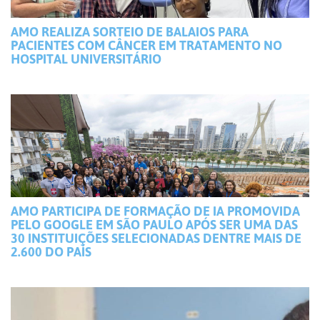
AMO REALIZA SORTEIO DE BALAIOS PARA
PACIENTES COM CÂNCER EM TRATAMENTO NO
HOSPITAL UNIVERSITÁRIO
AMO PARTICIPA DE FORMAÇÃO DE IA PROMOVIDA
PELO GOOGLE EM SÃO PAULO APÓS SER UMA DAS
30 INSTITUIÇÕES SELECIONADAS DENTRE MAIS DE
2.600 DO PAÍS