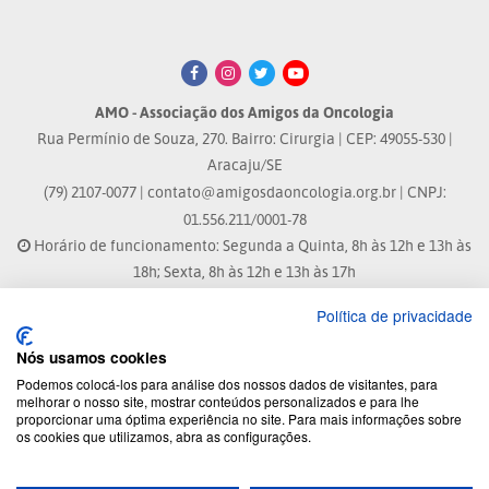
AMO - Associação dos Amigos da Oncologia
Rua Permínio de Souza, 270. Bairro: Cirurgia | CEP: 49055-530 |
Aracaju/SE
(79) 2107-0077 |
contato@amigosdaoncologia.org.br
| CNPJ:
01.556.211/0001-78
Horário de funcionamento: Segunda a Quinta, 8h às 12h e 13h às
18h; Sexta, 8h às 12h e 13h às 17h
Política de privacidade
Site atualizado em: 04/08/2026 às 10:33h
Nós usamos cookies
® Marca Registrada
Podemos colocá-los para análise dos nossos dados de visitantes, para
melhorar o nosso site, mostrar conteúdos personalizados e para lhe
proporcionar uma óptima experiência no site. Para mais informações sobre
© 2026 - Todos os direitos reservados.
os cookies que utilizamos, abra as configurações.