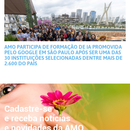
AMO PARTICIPA DE FORMAÇÃO DE IA PROMOVIDA
PELO GOOGLE EM SÃO PAULO APÓS SER UMA DAS
30 INSTITUIÇÕES SELECIONADAS DENTRE MAIS DE
2.600 DO PAÍS
Cadastre-se
e receba notícias
e novidades da AMO