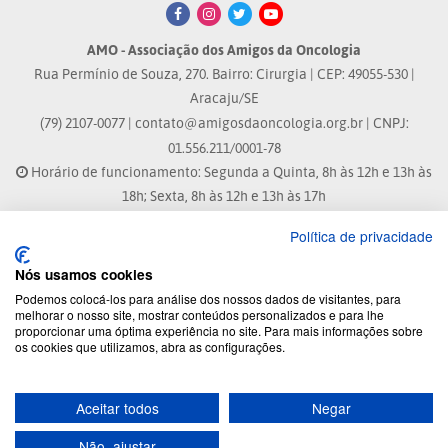
AMO - Associação dos Amigos da Oncologia
Rua Permínio de Souza, 270. Bairro: Cirurgia | CEP: 49055-530 |
Aracaju/SE
(79) 2107-0077 |
contato@amigosdaoncologia.org.br
| CNPJ:
01.556.211/0001-78
Horário de funcionamento: Segunda a Quinta, 8h às 12h e 13h às
18h; Sexta, 8h às 12h e 13h às 17h
Política de privacidade
Site atualizado em: 07/08/2026 às 17:25h
Nós usamos cookies
® Marca Registrada
Podemos colocá-los para análise dos nossos dados de visitantes, para
melhorar o nosso site, mostrar conteúdos personalizados e para lhe
proporcionar uma óptima experiência no site. Para mais informações sobre
© 2026 - Todos os direitos reservados.
os cookies que utilizamos, abra as configurações.
Aceitar todos
Negar
Desenvolvido por:
Não, ajustar