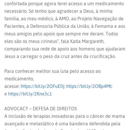
confortada porque agora terei acesso a um medicamento
necessário. Só tenho que agradecer a Deus, à minha
família, ao meu médico, à AMO, ao Projeto Navegação de
Pacientes, à Defensoria Pública da União, à Femama e aos
meus amigos pelo apoio que sempre me deram. Todos
eles são os meus cirineus”, fala Katia Margareth,
comparando sua rede de apoio aos homens que ajudaram
Jesus a carregar o peso da cruz antes da crucificação.
Para conhecer melhor sua luta pelo acesso ao
medicamento,
acesse:
https://bit.ly/2OFuE0j
;
https://bit.ly/2OBp4Mt
;
e
https://bit.ly/2Knx3cJ
;
ADVOCACY – DEFESA DE DIREITOS
A inclusão de terapias inovadoras para o câncer de mama
avançado e metastático é uma bandeira defendida pela