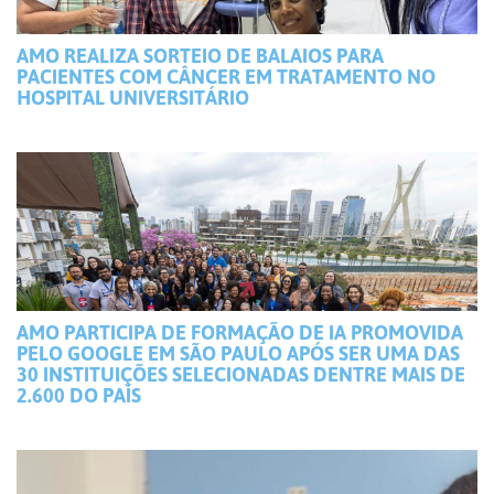
AMO REALIZA SORTEIO DE BALAIOS PARA
PACIENTES COM CÂNCER EM TRATAMENTO NO
HOSPITAL UNIVERSITÁRIO
AMO PARTICIPA DE FORMAÇÃO DE IA PROMOVIDA
PELO GOOGLE EM SÃO PAULO APÓS SER UMA DAS
30 INSTITUIÇÕES SELECIONADAS DENTRE MAIS DE
2.600 DO PAÍS