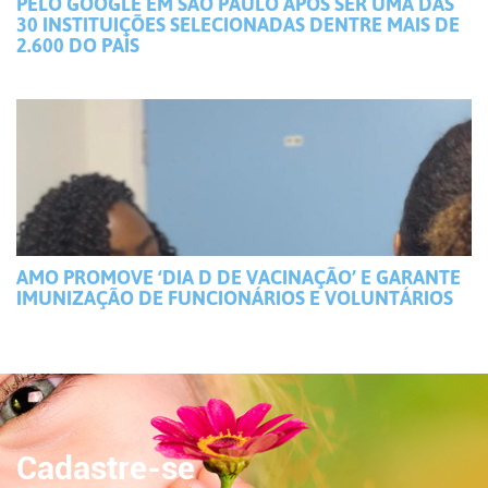
PELO GOOGLE EM SÃO PAULO APÓS SER UMA DAS
30 INSTITUIÇÕES SELECIONADAS DENTRE MAIS DE
2.600 DO PAÍS
AMO PROMOVE ‘DIA D DE VACINAÇÃO’ E GARANTE
IMUNIZAÇÃO DE FUNCIONÁRIOS E VOLUNTÁRIOS
Cadastre-se