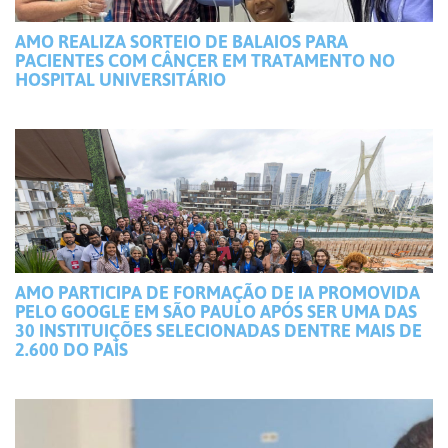
AMO REALIZA SORTEIO DE BALAIOS PARA
PACIENTES COM CÂNCER EM TRATAMENTO NO
HOSPITAL UNIVERSITÁRIO
AMO PARTICIPA DE FORMAÇÃO DE IA PROMOVIDA
PELO GOOGLE EM SÃO PAULO APÓS SER UMA DAS
30 INSTITUIÇÕES SELECIONADAS DENTRE MAIS DE
2.600 DO PAÍS