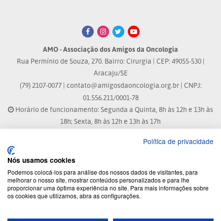
AMO - Associação dos Amigos da Oncologia
Rua Permínio de Souza, 270. Bairro: Cirurgia | CEP: 49055-530 |
Aracaju/SE
(79) 2107-0077 |
contato@amigosdaoncologia.org.br
| CNPJ:
01.556.211/0001-78
Horário de funcionamento: Segunda a Quinta, 8h às 12h e 13h às
18h; Sexta, 8h às 12h e 13h às 17h
Política de privacidade
Site atualizado em: 04/08/2026 às 10:33h
Nós usamos cookies
® Marca Registrada
Podemos colocá-los para análise dos nossos dados de visitantes, para
melhorar o nosso site, mostrar conteúdos personalizados e para lhe
proporcionar uma óptima experiência no site. Para mais informações sobre
© 2026 - Todos os direitos reservados.
os cookies que utilizamos, abra as configurações.