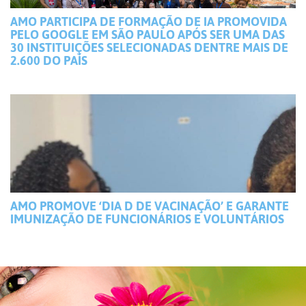
AMO PARTICIPA DE FORMAÇÃO DE IA PROMOVIDA
PELO GOOGLE EM SÃO PAULO APÓS SER UMA DAS
30 INSTITUIÇÕES SELECIONADAS DENTRE MAIS DE
2.600 DO PAÍS
AMO PROMOVE ‘DIA D DE VACINAÇÃO’ E GARANTE
IMUNIZAÇÃO DE FUNCIONÁRIOS E VOLUNTÁRIOS