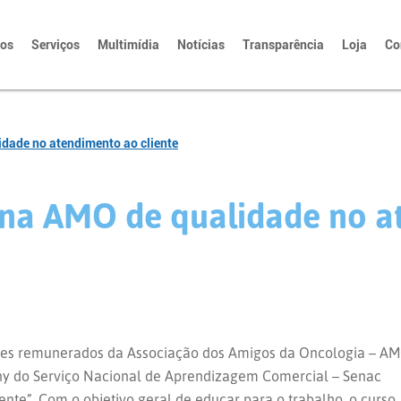
tos
Serviços
Multimídia
Notícias
Transparência
Loja
Co
idade no atendimento ao cliente
 na AMO de qualidade no 
dores remunerados da Associação dos Amigos da Oncologia – A
ny do Serviço Nacional de Aprendizagem Comercial – Senac
ente”. Com o objetivo geral de educar para o trabalho, o curso