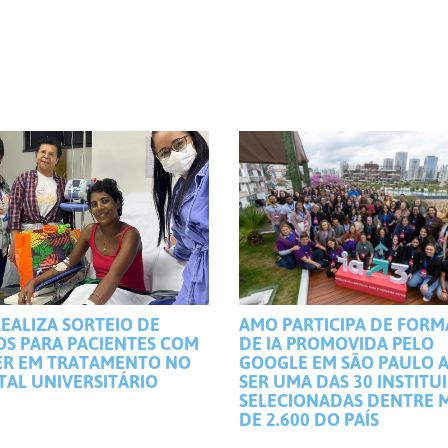
EALIZA SORTEIO DE
AMO PARTICIPA DE FOR
OS PARA PACIENTES COM
DE IA PROMOVIDA PELO
R EM TRATAMENTO NO
GOOGLE EM SÃO PAULO 
TAL UNIVERSITÁRIO
SER UMA DAS 30 INSTITU
SELECIONADAS DENTRE 
DE 2.600 DO PAÍS