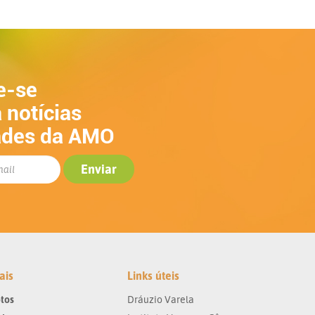
e-se
 notícias
ades da AMO
ais
Links úteis
tos
Dráuzio Varela