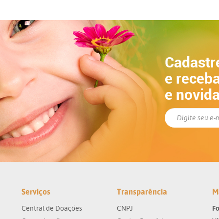
Cadastr
e receba
e novid
Serviços
Transparência
M
Central de Doações
CNPJ
Fo