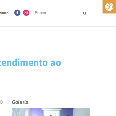
Abrir 
ntato
atendimento ao
Galeria
MO