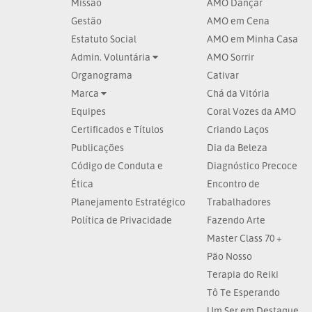
Missão
AMO Dançar
Gestão
AMO em Cena
Estatuto Social
AMO em Minha Casa
Admin. Voluntária
AMO Sorrir
Organograma
Cativar
Marca
Chá da Vitória
Equipes
Coral Vozes da AMO
Certificados e Títulos
Criando Laços
Publicações
Dia da Beleza
Código de Conduta e
Diagnóstico Precoce
Ética
Encontro de
Planejamento Estratégico
Trabalhadores
Política de Privacidade
Fazendo Arte
Master Class 70 +
Pão Nosso
Terapia do Reiki
Tô Te Esperando
Um Ser em Destaque