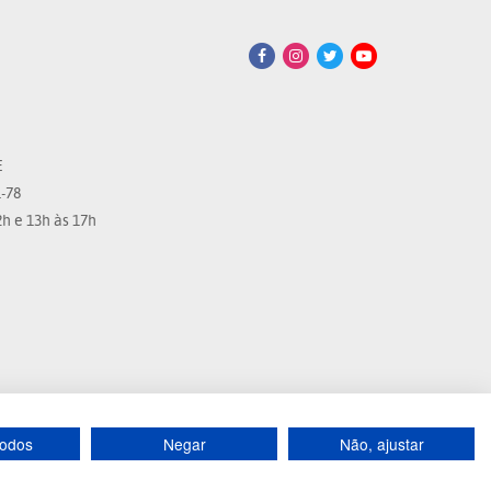
E
-78
h e 13h às 17h
todos
Negar
Não, ajustar