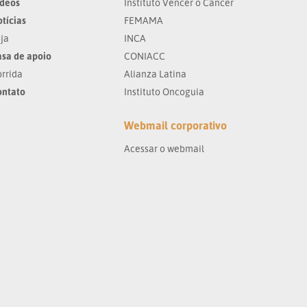
ídeos
Instituto Vencer o Câncer
tícias
FEMAMA
ja
INCA
sa de apoio
CONIACC
rrida
Alianza Latina
ontato
Instituto Oncoguia
Webmail corporativo
Acessar o webmail