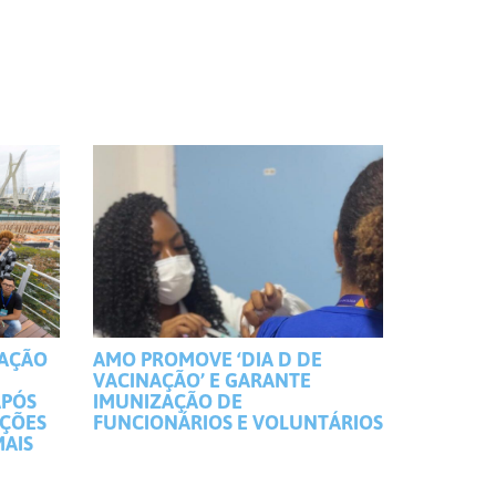
MAÇÃO
AMO PROMOVE ‘DIA D DE
VACINAÇÃO’ E GARANTE
APÓS
IMUNIZAÇÃO DE
IÇÕES
FUNCIONÁRIOS E VOLUNTÁRIOS
MAIS