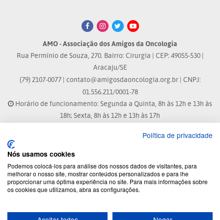
AMO - Associação dos Amigos da Oncologia
Rua Permínio de Souza, 270. Bairro: Cirurgia | CEP: 49055-530 |
Aracaju/SE
(79) 2107-0077 |
contato@amigosdaoncologia.org.br
| CNPJ:
01.556.211/0001-78
Horário de funcionamento: Segunda a Quinta, 8h às 12h e 13h às
18h; Sexta, 8h às 12h e 13h às 17h
Política de privacidade
Site atualizado em: 07/08/2026 às 17:25h
Nós usamos cookies
® Marca Registrada
Podemos colocá-los para análise dos nossos dados de visitantes, para
melhorar o nosso site, mostrar conteúdos personalizados e para lhe
proporcionar uma óptima experiência no site. Para mais informações sobre
© 2026 - Todos os direitos reservados.
os cookies que utilizamos, abra as configurações.
Aceitar todos
Negar