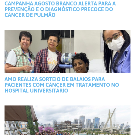
CAMPANHA AGOSTO BRANCO ALERTA PARA A
PREVENÇÃO E O DIAGNÓSTICO PRECOCE DO
CÂNCER DE PULMÃO
AMO REALIZA SORTEIO DE BALAIOS PARA
PACIENTES COM CÂNCER EM TRATAMENTO NO
HOSPITAL UNIVERSITÁRIO