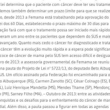
a lei determina que o paciente com câncer deve ter seu tratam
odemos também determinar um prazo limite para que se realize
ido, desde 2013 a Femama está trabalhando pela aprovação do 
 Lei dos 60 Dias, estabelecendo o prazo máximo de 30 dias par
ção fará com que o tratamento possa ser iniciado mais rápido
uperam um ano entre os pacientes que dependem do SUS e mai
 avançado. Quanto mais cedo o câncer for diagnosticado e trat
 câncer têm a evolução muito rápida e a espera pode significa
coce de câncer de mama pelo SUS tem acesso difícil e desigua
ro de 2013: a assessoria governamental da Femama se reuniu
o na pauta do Projeto de Lei nº 5722/13, do deputado Beto Albu
US. Um ofício assinado pela Federação foi encaminhado para o
o Albuquerque (RS), Carmen Zanotto (SC), César Colnago (ES), 
AL), Luiz Henrique Mandetta (MS), Mendes Thame (SP), Mendonç
o (PR), Sarney Filho (MA). – Outubro de 2013: entre as ativid
onquistas e os desafios para o enfrentamento do câncer de ma
ial. Além disso, a pauta passou a figurar em todas as agend