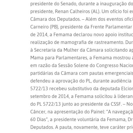
presidente do Senado, durante a inauguração do
presidente, Renan Calheiros (AL). Um ofício foi
Câmara dos Deputados. – Além dos eventos ofici
Carneiro (PB), presidente da Frente Parlamentar
de 2014, a Femama declarou novo apoio instituci
realização de mamografia de rastreamento. Dura
à Secretaria da Mulher da Câmara solicitando a
Mama para Parlamentares, a Femama mostrou a 
em razão da Sessão Solene do Congresso Nacion
partidárias da Câmara com pautas emergenciais
defendeu a aprovação do PL, durante audiência p
5722/13 recebeu substitutivo da deputada Elcio
setembro de 2014, a Femama solicitou à lideran
do PL 5722/13 junto ao presidente da CSSF. – N
Câncer, na apresentação do Painel: “A navegação
60 Dias”, a presidente voluntária da Femama, D
Deputados. A pauta, novamente, teve caráter prio