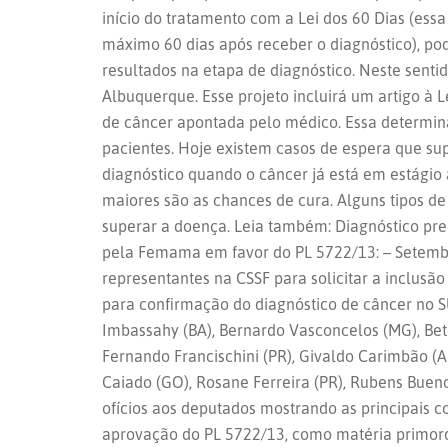
início do tratamento com a Lei dos 60 Dias (ess
máximo 60 dias após receber o diagnóstico), p
resultados na etapa de diagnóstico. Neste sent
Albuquerque. Esse projeto incluirá um artigo à
de câncer apontada pelo médico. Essa determina
pacientes. Hoje existem casos de espera que s
diagnóstico quando o câncer já está em estágio
maiores são as chances de cura. Alguns tipos de
superar a doença. Leia também: Diagnóstico pre
pela Femama em favor do PL 5722/13: – Setemb
representantes na CSSF para solicitar a inclusã
para confirmação do diagnóstico de câncer no S
Imbassahy (BA), Bernardo Vasconcelos (MG), Bet
Fernando Francischini (PR), Givaldo Carimbão (
Caiado (GO), Rosane Ferreira (PR), Rubens Buen
ofícios aos deputados mostrando as principais c
aprovação do PL 5722/13, como matéria primord