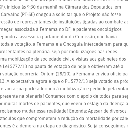
SF), iniciou às 9:30 da manhã na Câmara dos Deputados, em
 Carvalho (PT-SE) chegou a solicitar que o Projeto não fosse
ressão de representantes de instituições ligadas ao combate a
omeçar, associada à Femama no DF, e pacientes oncológicos
 Segundo a assessoria parlamentar da Comissão, não havia
 toda a votação, a Femama e a Oncoguia intercederam para q
presentantes na plenária, seja por mobilizações nas redes
a mobilização da sociedade civil e visitas aos gabinetes dos
e Lei 5772/13 na pauta de votação de hoje e obtiveram até a
 votação ocorreria. Ontem (28/10), a Femama enviou ofício 
13. A expectativa agora é que o PL 5772/13 seja votado na pró
eram a sua parte aderindo à mobilização e pedindo pela vota
presente na plenária! Contamos com o apoio de todos para se
por muitas mortes de pacientes, que vêem o estágio da doença
recisamos mudar essa realidade! Entenda: Apesar de diversos 
obstáculos que comprometem a redução da mortalidade por cân
ientes é a demora na etapa do diagnóstico. Se já conseguimo