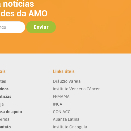
 notícias
ades da AMO
ais
Links úteis
tos
Dráuzio Varela
ídeos
Instituto Vencer o Câncer
tícias
FEMAMA
ja
INCA
sa de apoio
CONIACC
rrida
Alianza Latina
ontato
Instituto Oncoguia