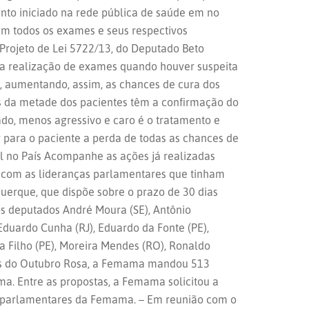
ento iniciado na rede pública de saúde em no
m todos os exames e seus respectivos
Projeto de Lei 5722/13, do Deputado Beto
a a realização de exames quando houver suspeita
, aumentando, assim, as chances de cura dos
s da metade dos pacientes têm a confirmação do
ado, menos agressivo e caro é o tratamento e
r para o paciente a perda de todas as chances de
l no País Acompanhe as ações já realizadas
 com as lideranças parlamentares que tinham
querque, que dispõe sobre o prazo de 30 dias
s deputados André Moura (SE), Antônio
Eduardo Cunha (RJ), Eduardo da Fonte (PE),
a Filho (PE), Moreira Mendes (RO), Ronaldo
ades do Outubro Rosa, a Femama mandou 513
ma. Entre as propostas, a Femama solicitou a
as parlamentares da Femama. – Em reunião com o