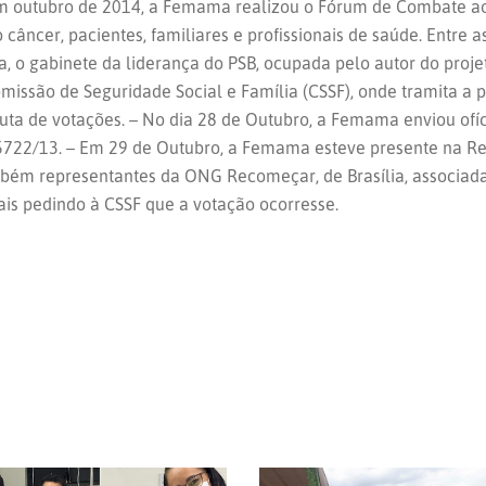
 Em outubro de 2014, a Femama realizou o Fórum de Combate a
 câncer, pacientes, familiares e profissionais de saúde. Entre a
a, o gabinete da liderança do PSB, ocupada pelo autor do proje
omissão de Seguridade Social e Família (CSSF), onde tramita a
auta de votações. – No dia 28 de Outubro, a Femama enviou of
 5722/13. – Em 29 de Outubro, a Femama esteve presente na Re
ambém representantes da ONG Recomeçar, de Brasília, associad
is pedindo à CSSF que a votação ocorresse.