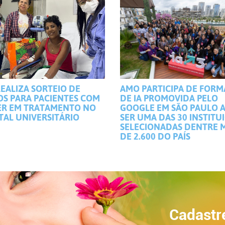
EALIZA SORTEIO DE
AMO PARTICIPA DE FOR
OS PARA PACIENTES COM
DE IA PROMOVIDA PELO
R EM TRATAMENTO NO
GOOGLE EM SÃO PAULO 
TAL UNIVERSITÁRIO
SER UMA DAS 30 INSTITU
SELECIONADAS DENTRE 
DE 2.600 DO PAÍS
Cadastr