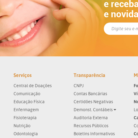
e receba
e novid
Serviços
Transparência
M
Central de Doações
CNPJ
Fo
Comunicação
Contas Bancárias
V
Educação Física
Certidões Negativas
No
Enfermagem
Demonst. Contábeis
Lo
Fisioterapia
Auditoria Externa
Ca
Nutrição
Recursos Públicos
Co
Odontologia
Boletins Informativos
C