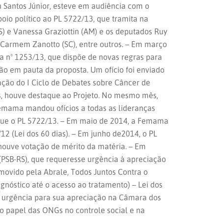
n Santos Júnior, esteve em audiência com o
oio político ao PL 5722/13, que tramita na
) e Vanessa Graziottin (AM) e os deputados Ruy
a Carmem Zanotto (SC), entre outros. – Em março
a nº 1253/13, que dispõe de novas regras para
o em pauta da proposta. Um ofício foi enviado
ção do I Ciclo de Debates sobre Câncer de
, houve destaque ao Projeto. No mesmo mês,
emama mandou ofícios a todas as lideranças
aque o PL 5722/13. – Em maio de 2014, a Femama
12 (Lei dos 60 dias). – Em junho de2014, o PL
 houve votação de mérito da matéria. – Em
(PSB-RS), que requeresse urgência à apreciação
movido pela Abrale, Todos Juntos Contra o
gnóstico até o acesso ao tratamento) – Lei dos
do urgência para sua apreciação na Câmara dos
: o papel das ONGs no controle social e na