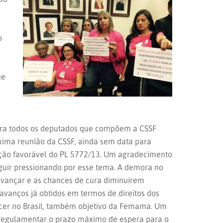
o
ue
para todos os deputados que compõem a CSSF
xima reunião da CSSF, ainda sem data para
ção favorável do PL 5772/13. Um agradecimento
guir pressionando por esse tema. A demora no
 avançar e as chances de cura diminuírem
avanços já obtidos em termos de direitos dos
cer no Brasil, também objetivo da Femama. Um
s regulamentar o prazo máximo de espera para o