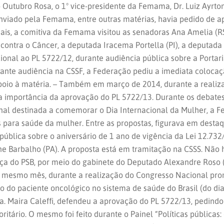
 Outubro Rosa, o 1º vice-presidente da Femama, Dr. Luiz Ayrto
 enviado pela Femama, entre outras matérias, havia pedido de ap
ais, a comitiva da Femama visitou as senadoras Ana Amelia (RS
 contra o Câncer, a deputada Iracema Portella (PI), a deputad
onal ao PL 5722/12, durante audiência pública sobre a Portari
nte audiência na CSSF, a Federação pediu a imediata colocaçã
poio à matéria. – Também em março de 2014, durante a realiza
importância da aprovação do PL 5722/13. Durante os debates
al destinada a comemorar o Dia Internacional da Mulher, a F
 para saúde da mulher. Entre as propostas, figurava em dest
ública sobre o aniversário de 1 ano de vigência da Lei 12.732/
ne Barbalho (PA). A proposta está em tramitação na CSSS. Não
ça do PSB, por meio do gabinete do Deputado Alexandre Roso 
o mesmo mês, durante a realização do Congresso Nacional pro
 do paciente oncológico no sistema de saúde do Brasil (do dia
ra. Maira Caleffi, defendeu a aprovação do PL 5722/13, pedin
ritário. O mesmo foi feito durante o Painel “Políticas públicas