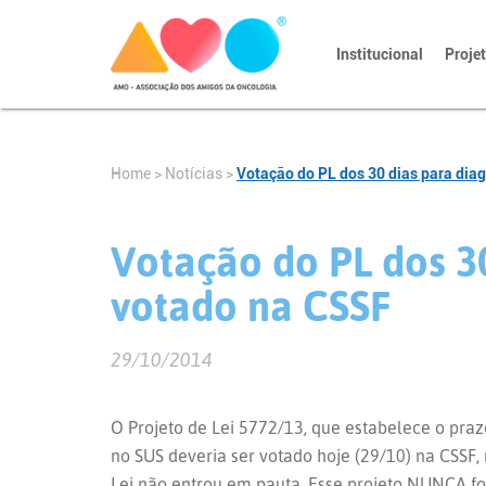
Institucional
Proje
Home
>
Notícias
>
Votação do PL dos 30 dias para diag
Votação do PL dos 30
votado na CSSF
29/10/2014
O Projeto de Lei 5772/13, que estabelece o pra
no SUS deveria ser votado hoje (29/10) na CSSF,
Lei não entrou em pauta. Esse projeto NUNCA fo