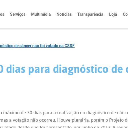
tos
Serviços
Multimídia
Notícias
Transparência
Loja
Co
nóstico de câncer não foi votado na CSSF
 dias para diagnóstico de 
zo máximo de 30 dias para a realização do diagnóstico de cânc
 mas a votação não ocorreu. Houve plenária, porém o Projeto d
i votado desde que foi apresentado, em junho de 2013. A reun