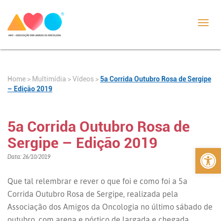
Toggl
navig
Home
>
>
Vídeos
>
5a Corrida Outubro Rosa de Sergipe
Multimídia
– Edição 2019
5a Corrida Outubro Rosa de
Sergipe – Edição 2019
Abrir 
Data: 26/10/2019
Que tal relembrar e rever o que foi e como foi a 5a
Corrida Outubro Rosa de Sergipe, realizada pela
Associação dos Amigos da Oncologia no último sábado de
outubro, com arena e pórtico de largada e chegada