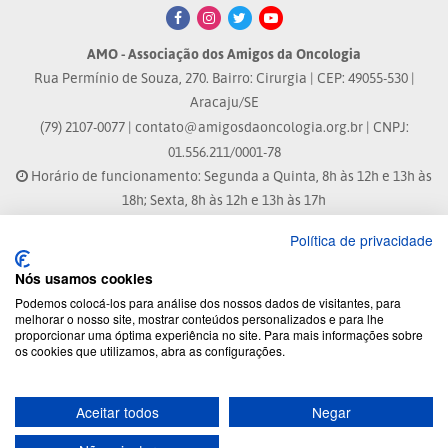
AMO - Associação dos Amigos da Oncologia
Rua Permínio de Souza, 270. Bairro: Cirurgia | CEP: 49055-530 |
Aracaju/SE
(79) 2107-0077 |
contato@amigosdaoncologia.org.br
| CNPJ:
01.556.211/0001-78
Horário de funcionamento: Segunda a Quinta, 8h às 12h e 13h às
18h; Sexta, 8h às 12h e 13h às 17h
Política de privacidade
Site atualizado em: 04/08/2026 às 10:33h
Nós usamos cookies
® Marca Registrada
Podemos colocá-los para análise dos nossos dados de visitantes, para
melhorar o nosso site, mostrar conteúdos personalizados e para lhe
proporcionar uma óptima experiência no site. Para mais informações sobre
© 2026 - Todos os direitos reservados.
os cookies que utilizamos, abra as configurações.
Aceitar todos
Negar
Desenvolvido por: