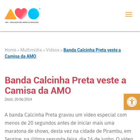
Toggl
navig
Home
>
>
Vídeos
>
Banda Calcinha Preta veste a
Multimídia
Camisa da AMO
Banda Calcinha Preta veste a
Camisa da AMO
Abrir 
Data: 20/06/2014
A banda Calcinha Preta gravou um vídeo especial com
menos de 20 segundos antes de iniciar mais uma
maratona de shows, desta vez na cidade de Pirambu, em
Sergipe, na última segunda-feira, dia 16 de junho. O vídeo