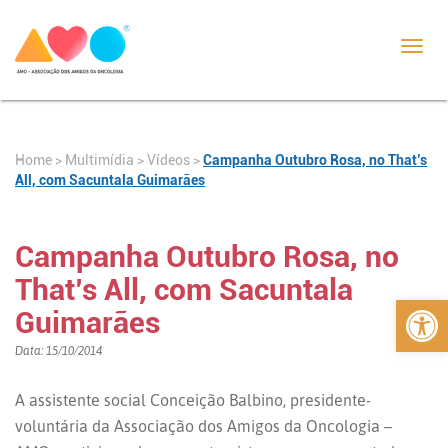
Toggl
navig
Home
>
>
Vídeos
>
Campanha Outubro Rosa, no That’s
Multimídia
All, com Sacuntala Guimarães
Campanha Outubro Rosa, no
That’s All, com Sacuntala
Abrir 
Guimarães
Data: 15/10/2014
A assistente social Conceição Balbino, presidente-
voluntária da Associação dos Amigos da Oncologia –