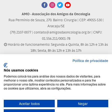
AMO - Associação dos Amigos da Oncologia
Rua Permínio de Souza, 270. Bairro: Cirurgia | CEP: 49055-530 |
Aracaju/SE
(79) 2107-0077 |
contato@amigosdaoncologia.org.br
| CNPJ:
01.556.211/0001-78
Horário de funcionamento: Segunda a Quinta, 8h às 12h e 13h às
18h; Sexta, 8h às 12h e 13h às 17h
Política de privacidade
Site atualizado em: 04/08/2026 às 10:33h
Nós usamos cookies
® Marca Registrada
Podemos colocá-los para análise dos nossos dados de visitantes, para
melhorar o nosso site, mostrar conteúdos personalizados e para lhe
proporcionar uma óptima experiência no site. Para mais informações sobre
© 2026 - Todos os direitos reservados.
os cookies que utilizamos, abra as configurações.
Aceitar todos
Negar
Desenvolvido por: