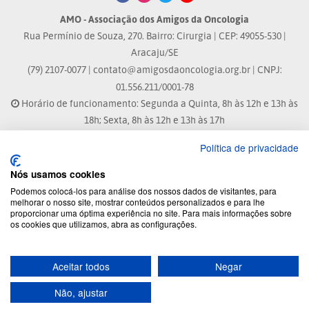
AMO - Associação dos Amigos da Oncologia
Rua Permínio de Souza, 270. Bairro: Cirurgia | CEP: 49055-530 |
Aracaju/SE
(79) 2107-0077 |
contato@amigosdaoncologia.org.br
| CNPJ:
01.556.211/0001-78
Horário de funcionamento: Segunda a Quinta, 8h às 12h e 13h às
18h; Sexta, 8h às 12h e 13h às 17h
Política de privacidade
Site atualizado em: 07/08/2026 às 17:25h
Nós usamos cookies
® Marca Registrada
Podemos colocá-los para análise dos nossos dados de visitantes, para
melhorar o nosso site, mostrar conteúdos personalizados e para lhe
proporcionar uma óptima experiência no site. Para mais informações sobre
© 2026 - Todos os direitos reservados.
os cookies que utilizamos, abra as configurações.
Aceitar todos
Negar
Desenvolvido por:
Não, ajustar