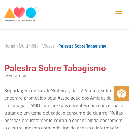
Toggl
navig
Home
>
>
Vídeos
>
Palestra Sobre Tabagismo
Multimídia
Palestra Sobre Tabagismo
Data: 14/08/2013
Abrir 
Reportagem de Sarah Medeiros, da TV Atalaia, sobre
encontro promovido pela Associação dos Amigos da
Oncologia – AMO com pessoas carentes com câncer para
tratar de um tema delicado: o consumo de cigarro. Muitas
pessoas em tratamento contra o câncer ainda consomem
o cigarro, mesmo com todo tipo de acesso a informação.