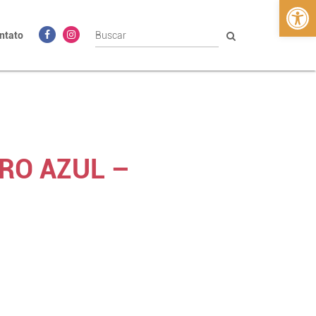
Abrir 
ntato
RO AZUL –