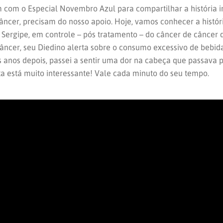
com o Especial Novembro Azul para compartilhar a história i
âncer, precisam do nosso apoio.
Hoje, vamos conhecer a histór
 Sergipe, em controle – pós tratamento – do câncer de câncer d
ncer, seu Diedino alerta sobre o consumo excessivo de bebida 
anos depois, passei a sentir uma dor na cabeça que passava pe
ta está muito interessante! Vale cada minuto do seu tempo.