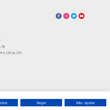
E
-78
h e 13h às 17h
todos
Negar
Não, ajustar