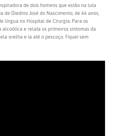
nspiradora de dois homens que estão na luta
ia de Diedino José do Nascimento, de 66 anos,
e língua no Hospital de Cirurgia.
Para os
alcoólica e relata os primeiros sintomas da
la orelha e ia até o pescoço. Fiquei sem