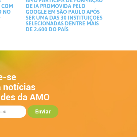
E
AMO PARTICIPA DE FORMAÇÃO
S COM
DE IA PROMOVIDA PELO
O NO
GOOGLE EM SÃO PAULO APÓS
O
SER UMA DAS 30 INSTITUIÇÕES
SELECIONADAS DENTRE MAIS
DE 2.600 DO PAÍS
e-se
 notícias
ades da AMO