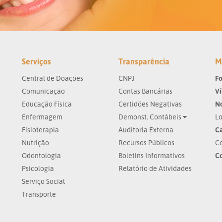
Serviços
Transparência
M
Central de Doações
CNPJ
Fo
Comunicação
Contas Bancárias
V
Educação Física
Certidões Negativas
No
Enfermagem
Demonst. Contábeis
Lo
Fisioterapia
Auditoria Externa
Ca
Nutrição
Recursos Públicos
Co
Odontologia
Boletins Informativos
C
Psicologia
Relatório de Atividades
Serviço Social
Transporte