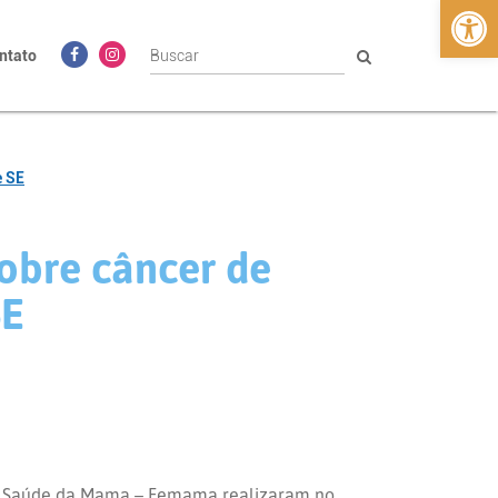
Abrir 
ntato
e SE
obre câncer de
SE
o à Saúde da Mama – Femama realizaram no