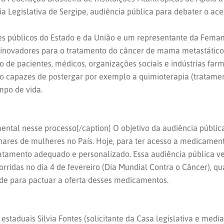
ia Legislativa de Sergipe, audiência pública para debater o 
es públicos do Estado e da União e um representante da Fema
novadores para o tratamento do câncer de mama metastático 
 de pacientes, médicos, organizações sociais e indústrias far
 capazes de postergar por exemplo a quimioterapia (tratament
mpo de vida.
ntal nesse processo[/caption] O objetivo da audiência pública 
ilhares de mulheres no País. Hoje, para ter acesso a medicame
tratamento adequado e personalizado. Essa audiência pública 
ridas no dia 4 de fevereiro (Dia Mundial Contra o Câncer), q
úde para pactuar a oferta desses medicamentos.
estaduais Silvia Fontes (solicitante da Casa legislativa e med