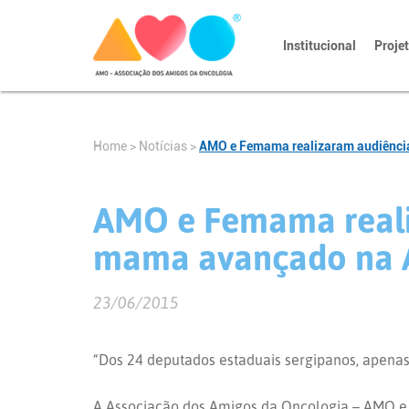
Institucional
Proje
Home
>
Notícias
>
AMO e Femama realizaram audiência
AMO e Femama realiz
mama avançado na As
23/06/2015
“Dos 24 deputados estaduais sergipanos, apenas 
A Associação dos Amigos da Oncologia – AMO e 