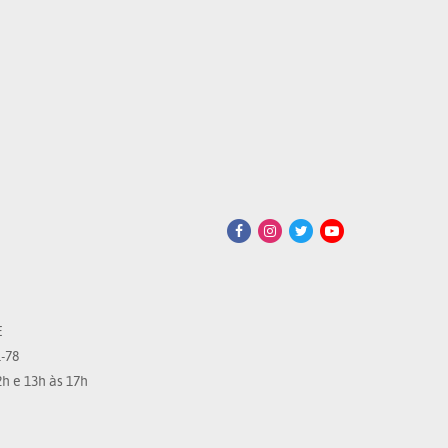
E
-78
h e 13h às 17h