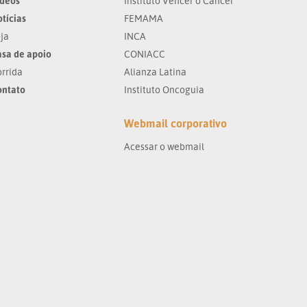
ídeos
Instituto Vencer o Câncer
tícias
FEMAMA
ja
INCA
sa de apoio
CONIACC
rrida
Alianza Latina
ontato
Instituto Oncoguia
Webmail corporativo
Acessar o webmail