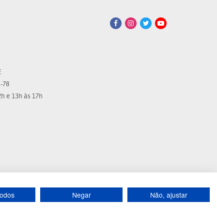
E
-78
h e 13h às 17h
todos
Negar
Não, ajustar