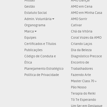
Missão
AMO Dançar
Gestão
AMO em Cena
Estatuto Social
AMO em Minha Casa
Admin. Voluntária
AMO Sorrir
Organograma
Cativar
Marca
Chá da Vitória
Equipes
Coral Vozes da AMO
Certificados e Títulos
Criando Laços
Publicações
Dia da Beleza
Código de Conduta e
Diagnóstico Precoce
Ética
Encontro de
Planejamento Estratégico
Trabalhadores
Política de Privacidade
Fazendo Arte
Master Class 70 +
Pão Nosso
Terapia do Reiki
Tô Te Esperando
Um Ser em Destaque