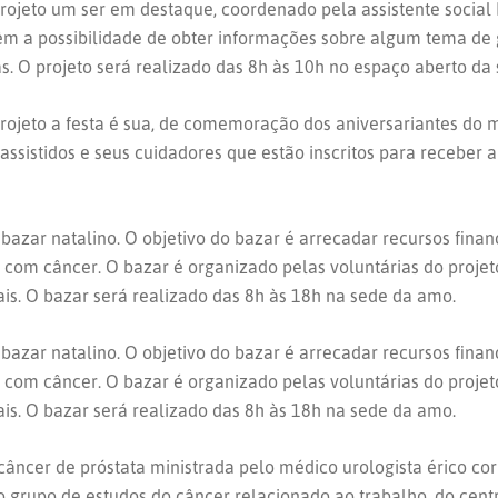
projeto um ser em destaque, coordenado pela assistente social L
 têm a possibilidade de obter informações sobre algum tema de
s. O projeto será realizado das 8h às 10h no espaço aberto da
 projeto a festa é sua, de comemoração dos aniversariantes do 
assistidos e seus cuidadores que estão inscritos para receber
o bazar natalino. O objetivo do bazar é arrecadar recursos fin
s com câncer. O bazar é organizado pelas voluntárias do proje
is. O bazar será realizado das 8h às 18h na sede da amo.
o bazar natalino. O objetivo do bazar é arrecadar recursos fin
s com câncer. O bazar é organizado pelas voluntárias do proje
is. O bazar será realizado das 8h às 18h na sede da amo.
e câncer de próstata ministrada pelo médico urologista érico c
o grupo de estudos do câncer relacionado ao trabalho, do cent