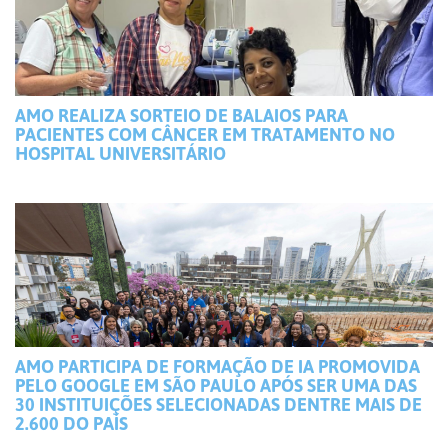
AMO REALIZA SORTEIO DE BALAIOS PARA
PACIENTES COM CÂNCER EM TRATAMENTO NO
HOSPITAL UNIVERSITÁRIO
AMO PARTICIPA DE FORMAÇÃO DE IA PROMOVIDA
PELO GOOGLE EM SÃO PAULO APÓS SER UMA DAS
30 INSTITUIÇÕES SELECIONADAS DENTRE MAIS DE
2.600 DO PAÍS