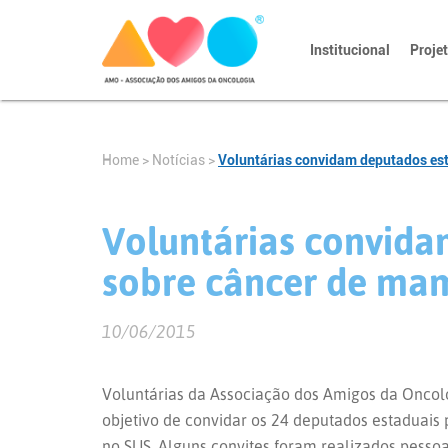
Institucional
Proje
Home
>
Notícias
>
Voluntárias convidam deputados es
Voluntárias convida
sobre câncer de ma
10/06/2015
Voluntárias da Associação dos Amigos da Oncolo
objetivo de convidar os 24 deputados estaduais
no SUS. Alguns convites foram realizados pesso