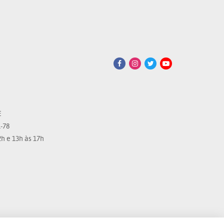
E
-78
h e 13h às 17h