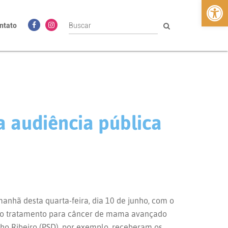
Abrir 
ntato
a audiência pública
anhã desta quarta-feira, dia 10 de junho, com o
so ao tratamento para câncer de mama avançado
ho Ribeiro (PSD), por exemplo, receberam os