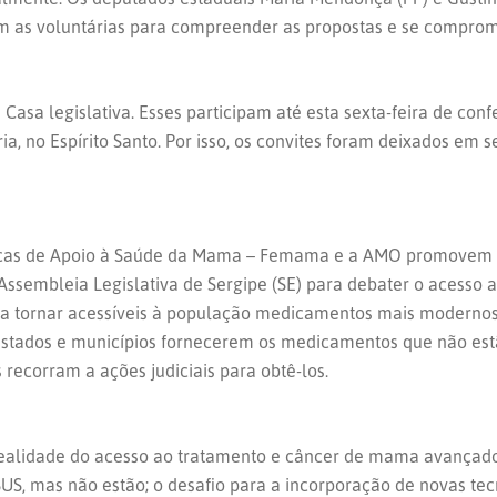
com as voluntárias para compreender as propostas e se compro
asa legislativa. Esses participam até esta sexta-feira de con
ria, no Espírito Santo. Por isso, os convites foram deixados em 
ópicas de Apoio à Saúde da Mama – Femama e a AMO promovem na 
 Assembleia Legislativa de Sergipe (SE) para debater o acess
ara tornar acessíveis à população medicamentos mais modern
 estados e municípios fornecerem os medicamentos que não est
 recorram a ações judiciais para obtê-los.
 realidade do acesso ao tratamento e câncer de mama avançado
US, mas não estão; o desafio para a incorporação de novas tec