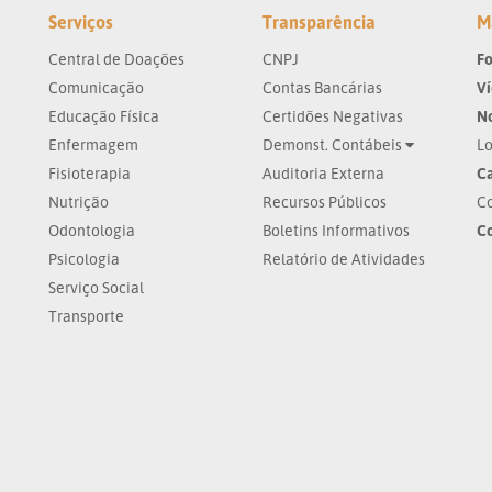
Serviços
Transparência
M
Central de Doações
CNPJ
Fo
Comunicação
Contas Bancárias
V
Educação Física
Certidões Negativas
No
Enfermagem
Demonst. Contábeis
Lo
Fisioterapia
Auditoria Externa
Ca
Nutrição
Recursos Públicos
Co
Odontologia
Boletins Informativos
C
Psicologia
Relatório de Atividades
Serviço Social
Transporte