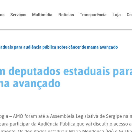
tos
Serviços
Multimídia
Notícias
Transparência
Loja
Co
taduais para audiência pública sobre câncer de mama avançado
m deputados estaduais par
ma avançado
gia – AMO foram até a Assembleia Legislativa de Sergipe na m
 para participar da Audiência Pública que vai discutir o aces
almente. Os deputados estaduais Maria Mendonça (PP) e Gustin